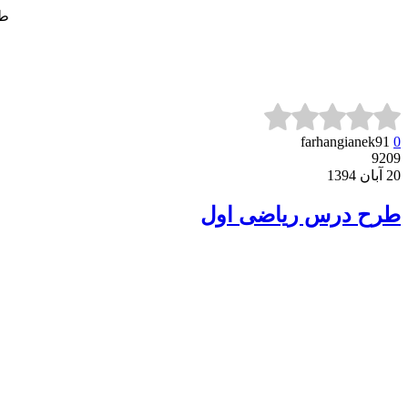
طر
farhangianek91
0
9209
20 آبان 1394
طرح درس ریاضی اول