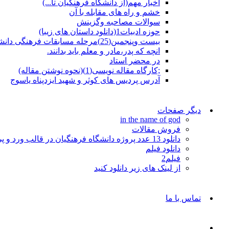
اخبار مهم(از دانشگاه فرهنگیان تا...)
خشم و راه های مقابله با آن
سوالات مصاحبه وگزینش
حوزه ادبیات1(دانلود داستان های زیبا)
بیست وپنجمین(25)مرحله مسابقات فرهنگی دانشجومعلمان
انچه که پدر،مادر و معلم باید بدانند.
در محضر استاد
;کارگاه مقاله نویسی(1)(نحوه نوشتن مقاله)
آدرس پردیس های کوثر و شهید ایزدپناه یاسوج
دیگر صفحات
in the name of god
فروش مقالات
دانلود 13 عدد پروژه دانشگاه فرهنگیان در قالب ورد و پی دی اف
دانلود فیلم
فیلم2
از لینک های زیر دانلود کنید
تماس با ما