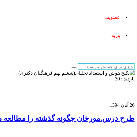
عضویت
ورود
برای بستن
ESC
را بزنید
بازدید : 30
پکیج هوش و استعداد تحلیلی(ششم نهم فرهنگی
26 آبان 1394
طرح درس.مورخان چگونه گذشته را مطالعه م