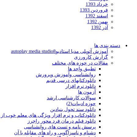
خرداد 1393
فروردین 1393
اسفند 1392
بهمن 1392
آذر 1392
دسته بندی ها
آموزش آتوپلی مدیا استادیوautoplay media studio8
گزارش کارورزی
مقالات در حوزه های مختلف
تطبیق واحد ها
روانشناسی وآموزش وپرورش
دانلودکتابهای درسی قدیم
دانلود نرم افزار
آزمون ها
سوالات کارشناسی ارشد
حوزه ادبیات(2)
دانلود سند تحول بنیادین
دانلودکتاب و نرم افزار ویژگی های معلم خوب از 
دانلود فیلم درمان فرد محور راجرز
پرسش نامه و تست های روانشناسی
دشنام و ناسزاگویی و راه های مقابله با آن