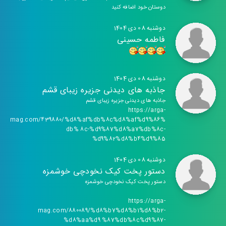
دوستان خود اضافه کنید
دوشنبه 08 دی 1404
فاطمه حسینی
دوشنبه 08 دی 1404
جاذبه های دیدنی جزیره زیبای قشم
جاذبه های دیدنی جزیره زیبای قشم
https://arga-
mag.com/439880/%d8%af%db%8c%d8%af%d9%86%
db% 8c-%d9%87%d8%a7%db%8c-
%d9%82%d8%b4%d9%85
دوشنبه 08 دی 1404
دستور پخت کیک نخودچی خوشمزه
دستور پخت کیک نخودچی خوشمزه
https://arga-
mag.com/880089/%d8%b7%d8%b1%d8%b2-
%d8%aa%d9 %87%db%8c%d9%87-