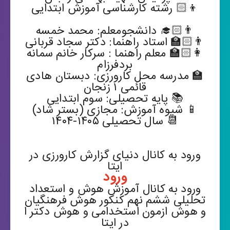
👦🏻 رشته کارشناسی آموزش ابتدایی
👨🏻‍🎓 دانشجومعلم: محمد خمسه
👨🏻‍🏫 استاد راهنما: دکتر سجاد قربانی
👩🏻‍🏫 معلم راهنما : سرکار خانم سمانه
بردفرزام
🏫 مدرسه محل کارورزی: دبستان هادی
قائمی ۱ زنجان
📚 پایه تحصیلی: سوم ابتدایی
📱 شیوه آموزش: مجازی (بستر شاد)
📆 سال تحصیلی ۱۴۰۵-۱۴۰۴
ورود به کانال دنیای گزارش کارورزی در
ایتا
ورود
ورود به کانال آموزش هوش و استعداد
تحلیلی ششم نهم کنکور هوش فرهنگیان
و هوش ازمون استخدامی و هوش دکتر ا
در ایتا