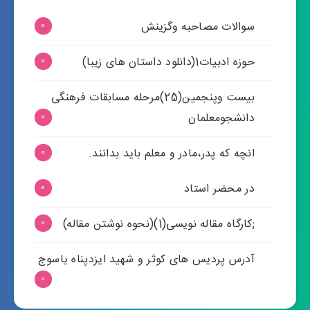
سوالات مصاحبه وگزینش
0
حوزه ادبیات1(دانلود داستان های زیبا)
0
بیست وپنجمین(25)مرحله مسابقات فرهنگی
دانشجومعلمان
0
انچه که پدر،مادر و معلم باید بدانند.
0
در محضر استاد
0
;کارگاه مقاله نویسی(1)(نحوه نوشتن مقاله)
0
آدرس پردیس های کوثر و شهید ایزدپناه یاسوج
0