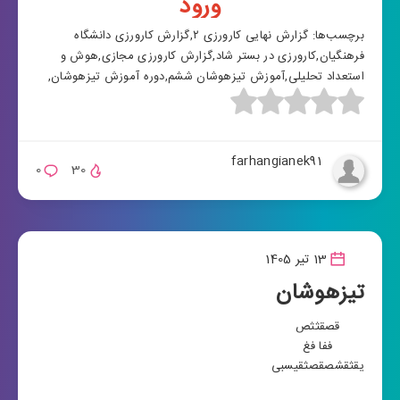
ورود
برچسب‌ها:
گزارش نهایی کارورزی ۲
,
گزارش کارورزی دانشگاه
فرهنگیان
,
کارورزی در بستر شاد
,
گزارش کارورزی مجازی
,
هوش و
استعداد تحلیلی
,
آموزش تیزهوشان ششم
,
دوره آموزش تیزهوشان
,
farhangianek91
0
30
13 تیر 1405
تیزهوشان
قصقثثص
ففا فغ
یقثقشصقصثق
یسبی