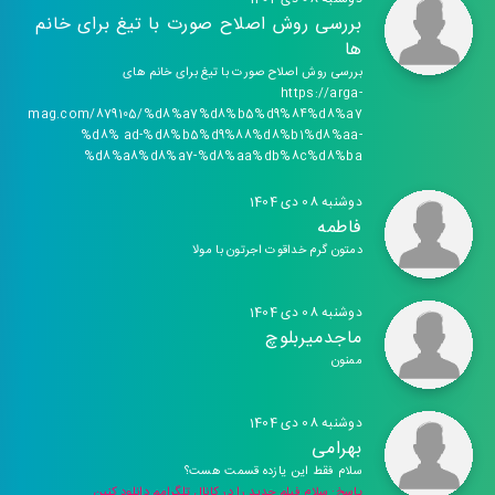
بررسی روش اصلاح صورت با تیغ برای خانم
ها
بررسی روش اصلاح صورت با تیغ برای خانم های
https://arga-
mag.com/879105/%d8%a7%d8%b5%d9%84%d8%a7
%d8% ad-%d8%b5%d9%88%d8%b1%d8%aa-
%d8%a8%d8%a7-%d8%aa%db%8c%d8%ba
دوشنبه 08 دی 1404
فاطمه
دمتون گرم خداقوت اجرتون با مولا
دوشنبه 08 دی 1404
ماجدمیربلوچ
ممنون
دوشنبه 08 دی 1404
بهرامی
سلام فقط این یازده قسمت هست؟
پاسخ: سلام فیلم جدید را در کانال تلگرامم دانلود کنین