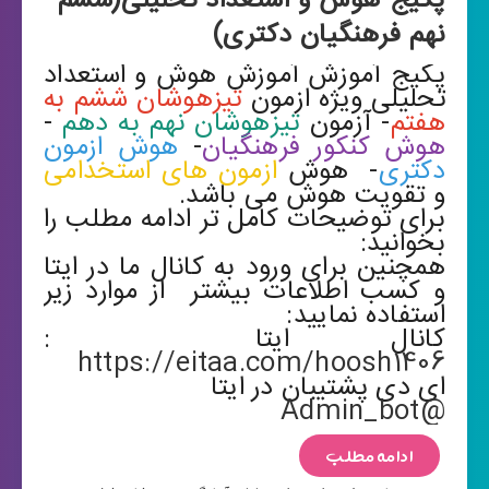
پکیج هوش و استعداد تحلیلی(ششم
نهم فرهنگیان دکتری)
پکیج آموزش آموزش هوش و استعداد
تحلیلی ویژه ازمون
تیزهوشان ششم به
هفتم
- آزمون
تیزهوشان نهم به دهم
-
هوش کنکور فرهنگیان
-
هوش ازمون
دکتری
- هوش
ازمون های استخدامی
و تقویت هوش می باشد.
برای توضیحات کامل تر ادامه مطلب را
بخوانید:
همچنین برای ورود به کانال ما در ایتا
و کسب اطلاعات بیشتر از موارد زیر
استفاده نمایید:
کانال ایتا :
https://eitaa.com/hoosh1406
ای دی پشتیبان در ایتا
@Admin_bot
ادامه مطلب