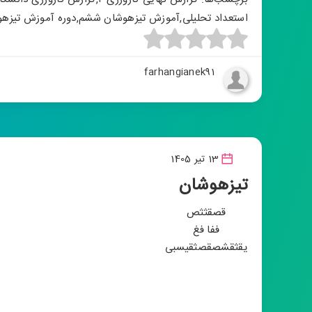
استعداد تحلیلی
,
آموزش تیزهوشان ششم
,
دوره آموزش تیزه
farhangianek91
13 تیر 1405
تیزهوشان
قصقثثص
ففا فغ
یقثقشصقصثق
یسبی