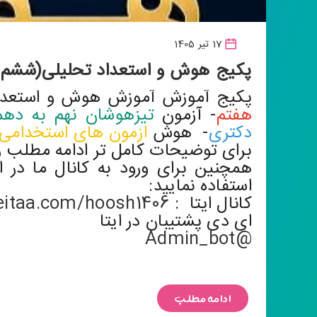
17 تیر 1405
پکیج هوش و استعداد تحلیلی(ششم ن
پکیج آموزش آموزش هوش و استعداد
هفتم
- آزمون
تیزهوشان نهم به دهم
دکتری
- هوش
ازمون های استخدامی
برای توضیحات کامل تر ادامه مطلب را
همچنین برای ورود به کانال ما در ا
استفاده نمایید:
کانال ایتا :
/eitaa.com/hoosh1406
ای دی پشتیبان در ایتا
@Admin_bot
ادامه مطلب