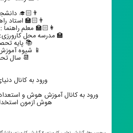
👨🏻‍🎓 دانشج
👨🏻‍🏫 استاد راه
👩🏻‍🏫 معلم راهنما :
🏫 مدرسه محل کارورزی: دبس
📚 پایه تحصی
📱 شیوه آموزش:
📆 سال تحصیلی ۵
ورود به کانال دنیا
ورود به کانال آموزش هوش و استعداد
هوش ازمون استخدامی
برچسب‌ها:
گزارش نهایی کارورزی ۲
,
گزارش کارورزی دانشگا