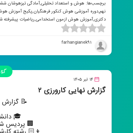
برچسب‌ها:
هوش و استعداد تحلیلی
,
آمادگی تیزهوشان ششم
نهم
,
دوره آموزشی هوش کنکور فرهنگیان
,
پکیج آموزش هوش
دکتری
,
آموزش هوش ازمون استخدامی
,
ریاضیات پیشرفته 
farhangianek91
گزا
14 تیر 1405
گزارش نهایی کارورزی ۲
📝 گزارش نه
🎓 دانشگ
🏢 پردیس شه
👦🏻 رشته کارش