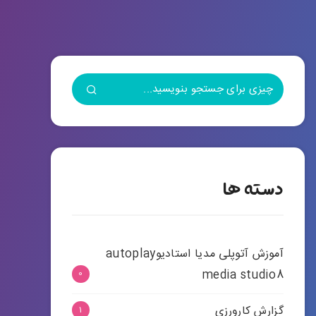
دسته ها
آموزش آتوپلی مدیا استادیوautoplay
media studio8
0
گزارش کارورزی
1