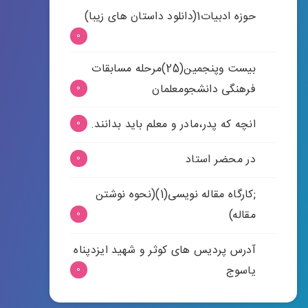
حوزه ادبیات1(دانلود داستان های زیبا)
0
بیست وپنجمین(25)مرحله مسابقات
فرهنگی دانشجومعلمان
0
انچه که پدر،مادر و معلم باید بدانند.
0
در محضر استاد
0
;کارگاه مقاله نویسی(1)(نحوه نوشتن
مقاله)
0
آدرس پردیس های کوثر و شهید ایزدپناه
یاسوج
0