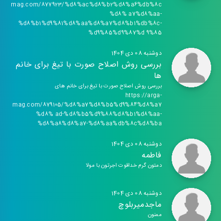
mag.com/877923/%d8%ac%d8%b2%d8%a6%db%8c
%d8% a7%d8%aa-
%d8%b1%d9%81%d8%aa%d8%a7%d8%b1%db%8c-
%d9%85%d9%87%d 9%85
دوشنبه 08 دی 1404
بررسی روش اصلاح صورت با تیغ برای خانم
ها
بررسی روش اصلاح صورت با تیغ برای خانم های
https://arga-
mag.com/879105/%d8%a7%d8%b5%d9%84%d8%a7
%d8% ad-%d8%b5%d9%88%d8%b1%d8%aa-
%d8%a8%d8%a7-%d8%aa%db%8c%d8%ba
دوشنبه 08 دی 1404
فاطمه
دمتون گرم خداقوت اجرتون با مولا
دوشنبه 08 دی 1404
ماجدمیربلوچ
ممنون