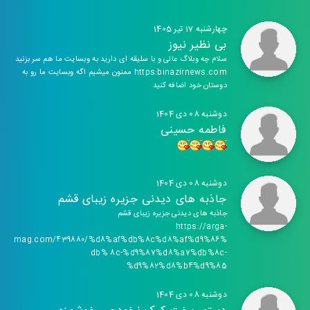
چهارشنبه 17 تیر 1405
بی نظیر نیوز
سلام چه وبلاگ عالی و با سلیقه ای دارید به وبسایت ما هم سر بزنید
https:binazirnews.com ممنون میشیم اگه وبسایت ما رو به
دوستان خود اضافه کنید
دوشنبه 08 دی 1404
فاطمه حسینی
دوشنبه 08 دی 1404
جاذبه های دیدنی جزیره زیبای قشم
جاذبه های دیدنی جزیره زیبای قشم
https://arga-
mag.com/439880/%d8%af%db%8c%d8%af%d9%86%
db% 8c-%d9%87%d8%a7%db%8c-
%d9%82%d8%b4%d9%85
دوشنبه 08 دی 1404