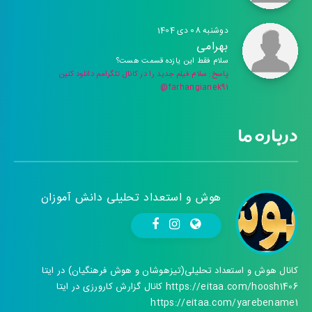
دوشنبه 08 دی 1404
بهرامی
سلام فقط این یازده قسمت هست؟
پاسخ: سلام فیلم جدید را در کانال تلگرامم دانلود کنین
farhangianek91@
درباره ما
هوش و استعداد تحلیلی دانش آموزان
کانال هوش و استعداد تحلیلی(تیزهوشان و هوش فرهنگیان) در ایتا
https://eitaa.com/hoosh1406 کانال گزارش کارورزی در ایتا
https://eitaa.com/yarebename1