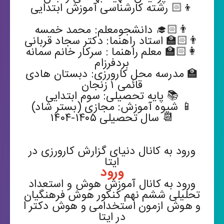
👦🏻 رشته کارشناسی آموزش ابتدایی
👨🏻‍🎓 دانشجومعلم: محمد خمسه
👨🏻‍🏫 استاد راهنما: دکتر سجاد قربانی
👩🏻‍🏫 معلم راهنما : سرکار خانم سمانه
بردفرزام
🏫 مدرسه محل کارورزی: دبستان هادی
قائمی ۱ زنجان
📚 پایه تحصیلی: سوم ابتدایی
📱 شیوه آموزش: مجازی (بستر شاد)
📆 سال تحصیلی ۱۴۰۵-۱۴۰۴
ورود به کانال دنیای گزارش کارورزی در
ایتا
ورود
ورود به کانال آموزش هوش و استعداد
تحلیلی ششم نهم کنکور هوش فرهنگیان
و هوش ازمون استخدامی و هوش دکتر ا
در ایتا