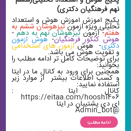
پکیج هوش و استعداد تحلیلی(ششم
نهم فرهنگیان دکتری)
پکیج آموزش آموزش هوش و استعداد
تحلیلی ویژه ازمون
تیزهوشان ششم به
هفتم
- آزمون
تیزهوشان نهم به دهم
-
هوش کنکور فرهنگیان
-
هوش ازمون
دکتری
- هوش
ازمون های استخدامی
و تقویت هوش می باشد.
برای توضیحات کامل تر ادامه مطلب را
بخوانید:
همچنین برای ورود به کانال ما در ایتا
و کسب اطلاعات بیشتر از موارد زیر
استفاده نمایید:
کانال ایتا :
https://eitaa.com/hoosh1406
ای دی پشتیبان در ایتا
@Admin_bot
ادامه مطلب