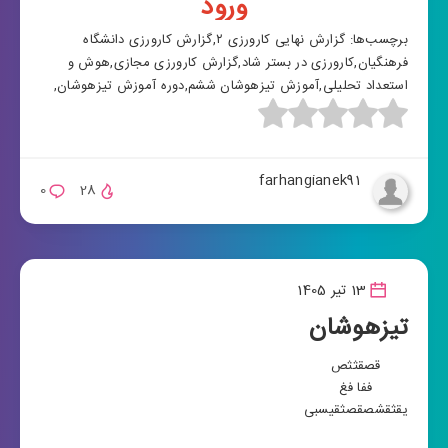
ورود
برچسب‌ها:
گزارش نهایی کارورزی ۲
,
گزارش کارورزی دانشگاه
فرهنگیان
,
کارورزی در بستر شاد
,
گزارش کارورزی مجازی
,
هوش و
استعداد تحلیلی
,
آموزش تیزهوشان ششم
,
دوره آموزش تیزهوشان
,
farhangianek91
0
28
13 تیر 1405
تیزهوشان
قصقثثص
ففا فغ
یقثقشصقصثق
یسبی