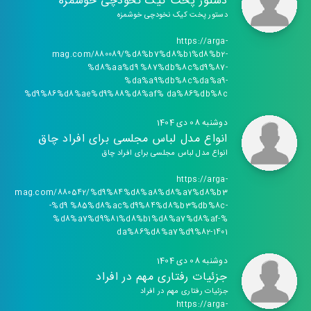
دستور پخت کیک نخودچی خوشمزه
دستور پخت کیک نخودچی خوشمزه
https://arga-
mag.com/880089/%d8%b7%d8%b1%d8%b2-
%d8%aa%d9 %87%db%8c%d9%87-
%da%a9%db%8c%da%a9-
%d9%86%d8%ae%d9%88%d8%af% da%86%db%8c
دوشنبه 08 دی 1404
انواع مدل لباس مجلسی برای افراد چاق
انواع مدل لباس مجلسی برای افراد چاق
https://arga-
mag.com/880542/%d9%84%d8%a8%d8%a7%d8%b3
-%d9 %85%d8%ac%d9%84%d8%b3%db%8c-
%d8%a7%d9%81%d8%b1%d8%a7%d8%af-%
da%86%d8%a7%d9%82-1401
دوشنبه 08 دی 1404
جزئیات رفتاری مهم در افراد
جزئیات رفتاری مهم در افراد
https://arga-