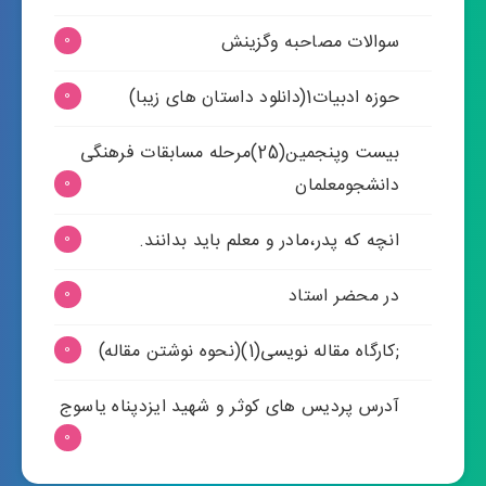
سوالات مصاحبه وگزینش
0
حوزه ادبیات1(دانلود داستان های زیبا)
0
بیست وپنجمین(25)مرحله مسابقات فرهنگی
دانشجومعلمان
0
انچه که پدر،مادر و معلم باید بدانند.
0
در محضر استاد
0
;کارگاه مقاله نویسی(1)(نحوه نوشتن مقاله)
0
آدرس پردیس های کوثر و شهید ایزدپناه یاسوج
0