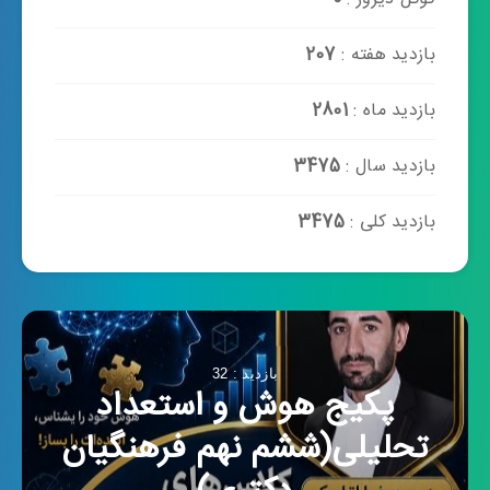
بازدید هفته :
207
بازدید ماه :
2801
بازدید سال :
3475
بازدید کلی :
3475
بازدید : 32
پکیج هوش و استعداد
تحلیلی(ششم نهم فرهنگیان