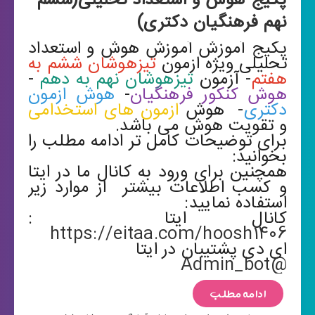
پکیج هوش و استعداد تحلیلی(ششم
نهم فرهنگیان دکتری)
پکیج آموزش آموزش هوش و استعداد
تحلیلی ویژه ازمون
تیزهوشان ششم به
هفتم
- آزمون
تیزهوشان نهم به دهم
-
هوش کنکور فرهنگیان
-
هوش ازمون
دکتری
- هوش
ازمون های استخدامی
و تقویت هوش می باشد.
برای توضیحات کامل تر ادامه مطلب را
بخوانید:
همچنین برای ورود به کانال ما در ایتا
و کسب اطلاعات بیشتر از موارد زیر
استفاده نمایید:
کانال ایتا :
https://eitaa.com/hoosh1406
ای دی پشتیبان در ایتا
@Admin_bot
ادامه مطلب