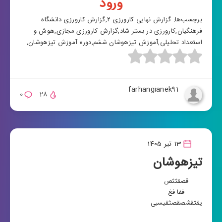
ورود
برچسب‌ها:
گزارش نهایی کارورزی ۲
,
گزارش کارورزی دانشگاه
فرهنگیان
,
کارورزی در بستر شاد
,
گزارش کارورزی مجازی
,
هوش و
استعداد تحلیلی
,
آموزش تیزهوشان ششم
,
دوره آموزش تیزهوشان
,
farhangianek91
0
28
13 تیر 1405
تیزهوشان
قصقثثص
ففا فغ
یقثقشصقصثق
یسبی