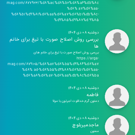
mag.com/877923/%d8%ac%d8%b2%d8%a6%db%8c
%d8% a7%d8%aa-
%d8%b1%d9%81%d8%aa%d8%a7%d8%b1%db%8c-
%d9%85%d9%87%d 9%85
دوشنبه 08 دی 1404
بررسی روش اصلاح صورت با تیغ برای خانم
ها
بررسی روش اصلاح صورت با تیغ برای خانم های
https://arga-
mag.com/879105/%d8%a7%d8%b5%d9%84%d8%a7
%d8% ad-%d8%b5%d9%88%d8%b1%d8%aa-
%d8%a8%d8%a7-%d8%aa%db%8c%d8%ba
دوشنبه 08 دی 1404
فاطمه
دمتون گرم خداقوت اجرتون با مولا
دوشنبه 08 دی 1404
ماجدمیربلوچ
ممنون