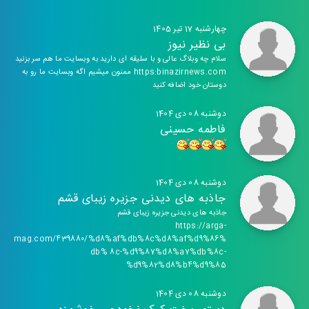
چهارشنبه 17 تیر 1405
بی نظیر نیوز
سلام چه وبلاگ عالی و با سلیقه ای دارید به وبسایت ما هم سر بزنید
https:binazirnews.com ممنون میشیم اگه وبسایت ما رو به
دوستان خود اضافه کنید
دوشنبه 08 دی 1404
فاطمه حسینی
دوشنبه 08 دی 1404
جاذبه های دیدنی جزیره زیبای قشم
جاذبه های دیدنی جزیره زیبای قشم
https://arga-
mag.com/439880/%d8%af%db%8c%d8%af%d9%86%
db% 8c-%d9%87%d8%a7%db%8c-
%d9%82%d8%b4%d9%85
دوشنبه 08 دی 1404