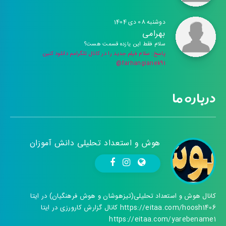
دوشنبه 08 دی 1404
بهرامی
سلام فقط این یازده قسمت هست؟
پاسخ: سلام فیلم جدید را در کانال تلگرامم دانلود کنین
farhangianek91@
درباره ما
هوش و استعداد تحلیلی دانش آموزان
کانال هوش و استعداد تحلیلی(تیزهوشان و هوش فرهنگیان) در ایتا
https://eitaa.com/hoosh1406 کانال گزارش کارورزی در ایتا
https://eitaa.com/yarebename1