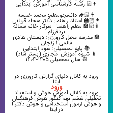
👦🏻 رشته کارشناسی آموزش ابتدایی
👨🏻‍🎓 دانشجومعلم: محمد خمسه
👨🏻‍🏫 استاد راهنما: دکتر سجاد قربانی
👩🏻‍🏫 معلم راهنما : سرکار خانم سمانه
بردفرزام
🏫 مدرسه محل کارورزی: دبستان هادی
قائمی ۱ زنجان
📚 پایه تحصیلی: سوم ابتدایی
📱 شیوه آموزش: مجازی (بستر شاد)
📆 سال تحصیلی ۱۴۰۵-۱۴۰۴
ورود به کانال دنیای گزارش کارورزی در
ایتا
ورود
ورود به کانال آموزش هوش و استعداد
تحلیلی ششم نهم کنکور هوش فرهنگیان
و هوش ازمون استخدامی و هوش دکتر ا
در ایتا