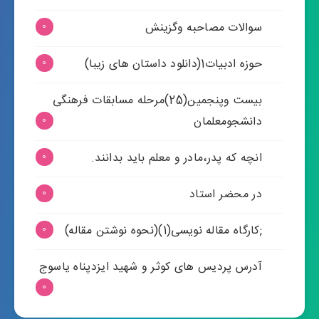
سوالات مصاحبه وگزینش
0
حوزه ادبیات1(دانلود داستان های زیبا)
0
بیست وپنجمین(25)مرحله مسابقات فرهنگی
دانشجومعلمان
0
انچه که پدر،مادر و معلم باید بدانند.
0
در محضر استاد
0
;کارگاه مقاله نویسی(1)(نحوه نوشتن مقاله)
0
آدرس پردیس های کوثر و شهید ایزدپناه یاسوج
0