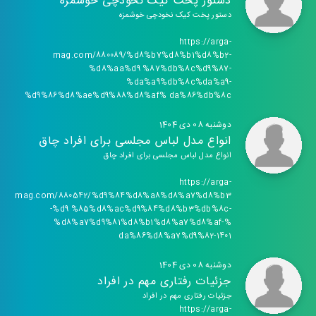
دستور پخت کیک نخودچی خوشمزه
دستور پخت کیک نخودچی خوشمزه
https://arga-
mag.com/880089/%d8%b7%d8%b1%d8%b2-
%d8%aa%d9 %87%db%8c%d9%87-
%da%a9%db%8c%da%a9-
%d9%86%d8%ae%d9%88%d8%af% da%86%db%8c
دوشنبه 08 دی 1404
انواع مدل لباس مجلسی برای افراد چاق
انواع مدل لباس مجلسی برای افراد چاق
https://arga-
mag.com/880542/%d9%84%d8%a8%d8%a7%d8%b3
-%d9 %85%d8%ac%d9%84%d8%b3%db%8c-
%d8%a7%d9%81%d8%b1%d8%a7%d8%af-%
da%86%d8%a7%d9%82-1401
دوشنبه 08 دی 1404
جزئیات رفتاری مهم در افراد
جزئیات رفتاری مهم در افراد
https://arga-